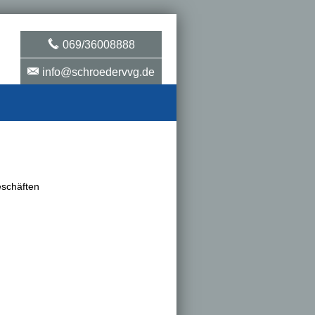
069/36008888
info@schroedervvg.de
schäften