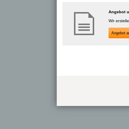
Angebot un
Wir erstell
An­ge­bot an